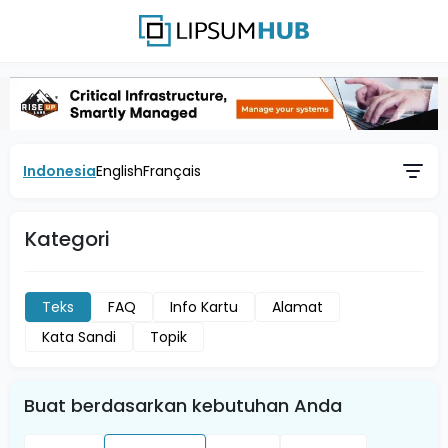
Indonesia
English
Français
Kategori
Teks
FAQ
Info Kartu
Alamat
Kata Sandi
Topik
Buat berdasarkan kebutuhan Anda