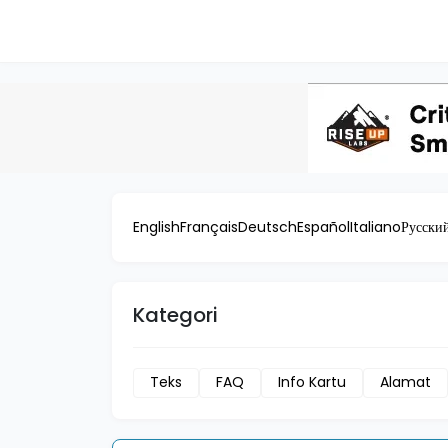
English
Français
Deutsch
Español
Italiano
Русски
Kategori
Teks
FAQ
Info Kartu
Alamat