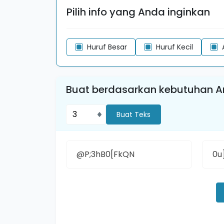
Pilih info yang Anda inginkan
Huruf Besar
Huruf Kecil
Buat berdasarkan kebutuhan 
Buat Teks
@P;3hB0[FkQN
0u