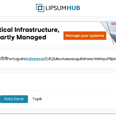
й
हिंदी
Português
Indonesia
日本語
తెలుగు
മലയാളം
Bahasa Melayu
Filip
Kata Sandi
Topik